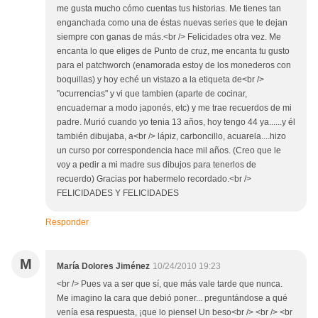
me gusta mucho cómo cuentas tus historias. Me tienes tan
enganchada como una de éstas nuevas series que te dejan
siempre con ganas de más.<br /> Felicidades otra vez. Me
encanta lo que eliges de Punto de cruz, me encanta tu gusto
para el patchworch (enamorada estoy de los monederos con
boquillas) y hoy eché un vistazo a la etiqueta de<br />
"ocurrencias" y vi que tambien (aparte de cocinar,
encuadernar a modo japonés, etc) y me trae recuerdos de mi
padre. Murió cuando yo tenia 13 años, hoy tengo 44 ya......y él
también dibujaba, a<br /> lápiz, carboncillo, acuarela....hizo
un curso por correspondencia hace mil años. (Creo que le
voy a pedir a mi madre sus dibujos para tenerlos de
recuerdo) Gracias por habermelo recordado.<br />
FELICIDADES Y FELICIDADES
Responder
M
María Dolores Jiménez
10/24/2010 19:23
<br /> Pues va a ser que sí, que más vale tarde que nunca.
Me imagino la cara que debió poner... preguntándose a qué
venía esa respuesta, ¡que lo piense! Un beso<br /> <br /> <br