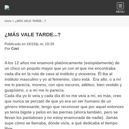
MENU
Inicio
» ¿MÁS VALE TARDE...?
¿MÁS VALE TARDE...?
Publicado en 18/10/p. m. 19:39
Por
Covi
A los 12 años me enamoré platónicamente (estúpidamente) de
un chico un poquito mayor que yo con el que me encontraba
cada día en la ruta de casa al instituto y viceversa. Él iba al
instituto masculino y yo al femenino, claro está. Era alto, o a mí
me lo parecía, moreno, con ojos oscuros, atlético, bien vestido y
guapísimo, o a mí me lo parecía.
Cada día yo lo veía y cada día él no me veía a mí, es más, creo
que nunca se percató de que yo era un ser humano de un
género interesante; tengo que reconocer que por aquel entonces
yo tenía bigote y pelos en las piernas (ahora también, pero se
llevan los pantalones y no estoy enamorada de nadie). Jamás
supe cómo se llamaba, dónde vivía, a qué dedicaba el tiempo
libre.