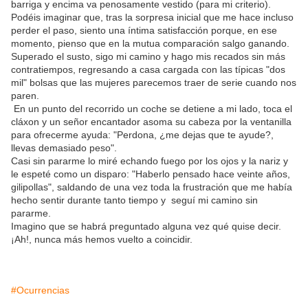
barriga y encima va penosamente vestido (para mi criterio).
Podéis imaginar que, tras la sorpresa inicial que me hace incluso
perder el paso, siento una íntima satisfacción porque, en ese
momento, pienso que en la mutua comparación salgo ganando.
Superado el susto, sigo mi camino y hago mis recados sin más
contratiempos, regresando a casa cargada con las típicas "dos
mil" bolsas que las mujeres parecemos traer de serie cuando nos
paren.
En un punto del recorrido un coche se detiene a mi lado, toca el
cláxon y un señor encantador asoma su cabeza por la ventanilla
para ofrecerme ayuda: "Perdona, ¿me dejas que te ayude?,
llevas demasiado peso".
Casi sin pararme lo miré echando fuego por los ojos y la nariz y
le espeté como un disparo: "Haberlo pensado hace veinte años,
gilipollas", saldando de una vez toda la frustración que me había
hecho sentir durante tanto tiempo y seguí mi camino sin
pararme.
Imagino que se habrá preguntado alguna vez qué quise decir.
¡Ah!, nunca más hemos vuelto a coincidir.
#Ocurrencias