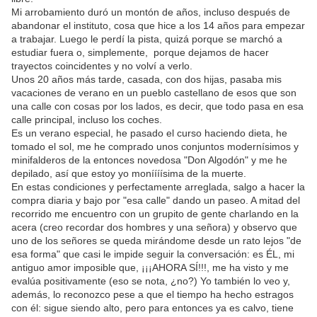
Mi arrobamiento duró un montón de años, incluso después de
abandonar el instituto, cosa que hice a los 14 años para empezar
a trabajar. Luego le perdí la pista, quizá porque se marchó a
estudiar fuera o, simplemente, porque dejamos de hacer
trayectos coincidentes y no volví a verlo.
Unos 20 años más tarde, casada, con dos hijas, pasaba mis
vacaciones de verano en un pueblo castellano de esos que son
una calle con cosas por los lados, es decir, que todo pasa en esa
calle principal, incluso los coches.
Es un verano especial, he pasado el curso haciendo dieta, he
tomado el sol, me he comprado unos conjuntos modernísimos y
minifalderos de la entonces novedosa "Don Algodón" y me he
depilado, así que estoy yo moníííísima de la muerte.
En estas condiciones y perfectamente arreglada, salgo a hacer la
compra diaria y bajo por "esa calle" dando un paseo. A mitad del
recorrido me encuentro con un grupito de gente charlando en la
acera (creo recordar dos hombres y una señora) y observo que
uno de los señores se queda mirándome desde un rato lejos "de
esa forma" que casi le impide seguir la conversación: es ÉL, mi
antiguo amor imposible que, ¡¡¡AHORA SÍ!!!, me ha visto y me
evalúa positivamente (eso se nota, ¿no?) Yo también lo veo y,
además, lo reconozco pese a que el tiempo ha hecho estragos
con él: sigue siendo alto, pero para entonces ya es calvo, tiene