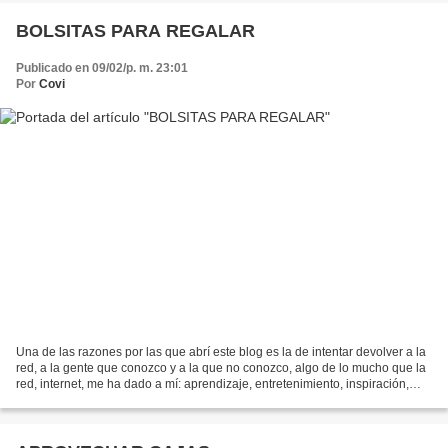
BOLSITAS PARA REGALAR
Publicado en 09/02/p. m. 23:01
Por
Covi
Una de las razones por las que abrí este blog es la de intentar devolver a la
red, a la gente que conozco y a la que no conozco, algo de lo mucho que la
red, internet, me ha dado a mí: aprendizaje, entretenimiento, inspiración,
recursos, ideas, compañía,...