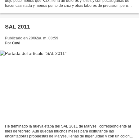
dejó poco menos que K.O., llena de dolores y toses y con pocas ganas de
hacer casi nada y menos punto de cruz y otras labores de precisión; pero
también es verdad que tantas horas de sofá...
SAL 2011
Publicado en 20/02/a. m. 00:59
Por
Covi
He terminado la nueva etapa del SAL 2011 de Maryse , correspondiente al
mes de febrero. Aún quedan muchos meses para disfrutar de las
encantadoras propuestas de Maryse, llenas de ingenuidad y con un colorido