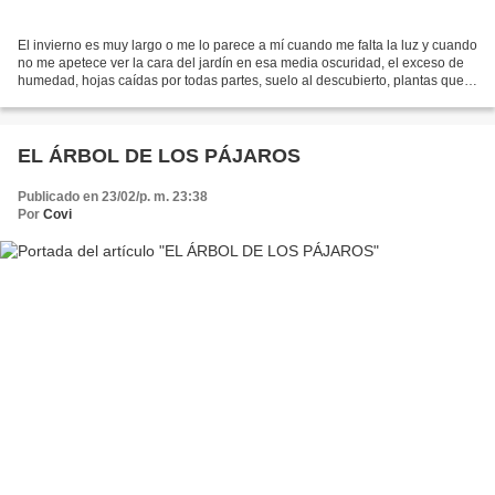
El invierno es muy largo o me lo parece a mí cuando me falta la luz y cuando
no me apetece ver la cara del jardín en esa media oscuridad, el exceso de
humedad, hojas caídas por todas partes, suelo al descubierto, plantas que
han desaparecido, un paisaje...
EL ÁRBOL DE LOS PÁJAROS
Publicado en 23/02/p. m. 23:38
Por
Covi