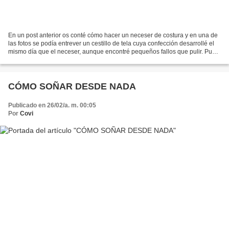
En un post anterior os conté cómo hacer un neceser de costura y en una de
las fotos se podía entrever un cestillo de tela cuya confección desarrollé el
mismo día que el neceser, aunque encontré pequeños fallos que pulir. Pues
bien, hoy he vuelto a hacer...
CÓMO SOÑAR DESDE NADA
Publicado en 26/02/a. m. 00:05
Por
Covi