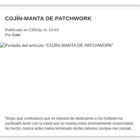
tan delicado que parecen sacadas de un cuento...
COJÍN-MANTA DE PATCHWORK
Publicado en 13/02/p. m. 14:43
Por
Covi
Tengo que confesaros que mi manera de dedicarme a los hobbies ha
cambiado tanto con la edad que yo misma estoy enormemente sorprendida;
de hecho, nunca antes había terminado tantas labores, porque me cansaba
siempre a la mitad y quedaban por ahí guardadas...