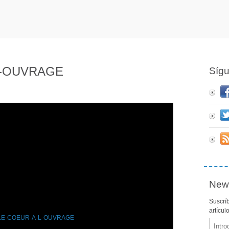
-L-OUVRAGE
Síg
News
Suscríb
artícul
Email