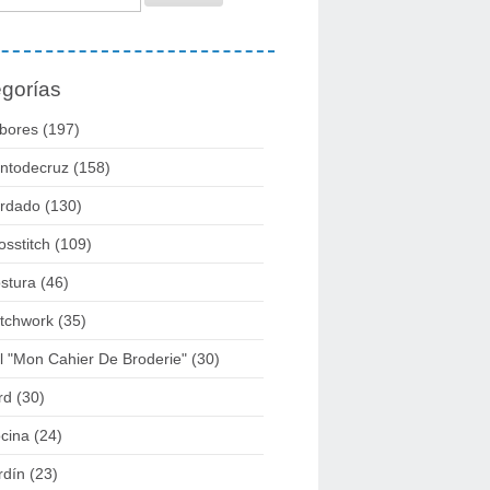
gorías
bores
(197)
ntodecruz
(158)
rdado
(130)
osstitch
(109)
stura
(46)
tchwork
(35)
l "mon Cahier De Broderie"
(30)
rd
(30)
cina
(24)
rdín
(23)