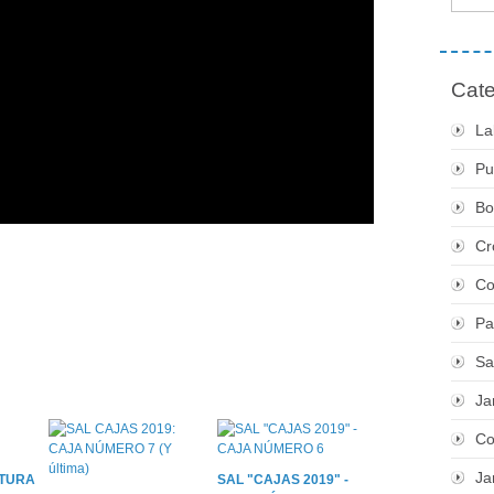
Cate
La
Pu
Bo
Cr
Co
Pa
Sa
Ja
Co
Ja
STURA
SAL "CAJAS 2019" -