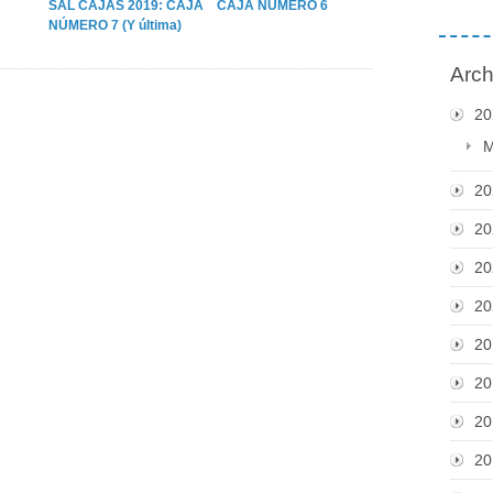
SAL CAJAS 2019: CAJA
CAJA NÚMERO 6
NÚMERO 7 (Y última)
Arch
20
M
20
20
20
20
20
20
20
20