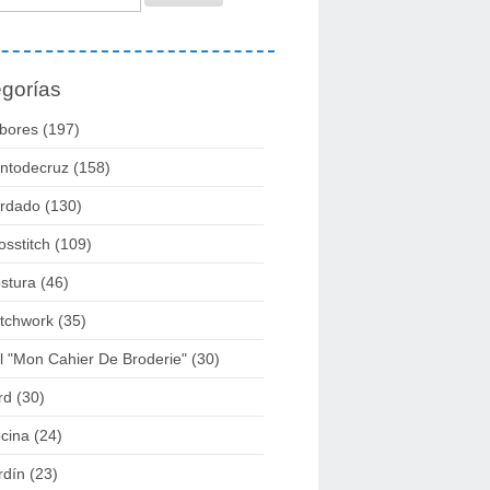
gorías
bores
(197)
ntodecruz
(158)
rdado
(130)
osstitch
(109)
stura
(46)
tchwork
(35)
l "mon Cahier De Broderie"
(30)
rd
(30)
cina
(24)
rdín
(23)