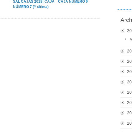
SAL CAJAS 2019: CAJA
CAJA NÚMERO 6
NÚMERO 7 (Y última)
Arch
20
M
20
20
20
20
20
20
20
20