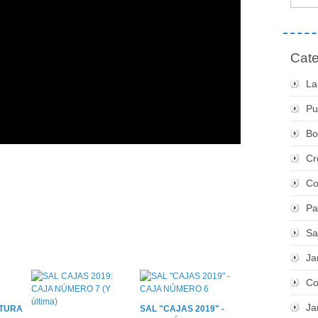
Cate
La
Pu
Bo
Cr
Co
Pa
Sa
Ja
Co
Ja
STURA
SAL "CAJAS 2019" -