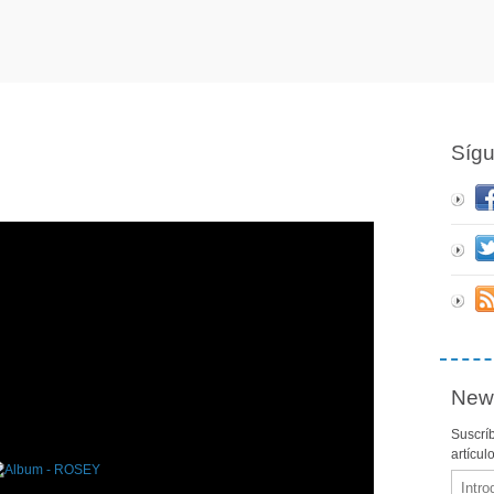
Síg
News
Suscríb
artícul
Email