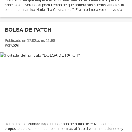
Creo recordar que empecé este bordado allá por la primavera o quizá a
principio del verano, al poco tiempo de que abriera sus puertas virtuales la
tienda de mi amiga Nuria, "La Casina roja ". Era la primera vez que yo oía
hablar de los "Loose Feathers",...
BOLSA DE PATCH
Publicado en 17/02/a. m. 11:08
Por
Covi
Normalmente, cuando hago un bordado de punto de cruz no tengo un
propósito de usarlo en nada concreto, más allá de divertirme haciéndolo y