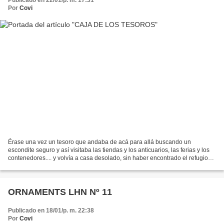
Publicado en 22/01/p. m. 17:31
Por
Covi
Érase una vez un tesoro que andaba de acá para allá buscando un
escondite seguro y así visitaba las tiendas y los anticuarios, las ferias y los
contenedores.... y volvía a casa desolado, sin haber encontrado el refugio
ideal, el lugar perfecto donde esconderse...
ORNAMENTS LHN Nº 11
Publicado en 18/01/p. m. 22:38
Por
Covi