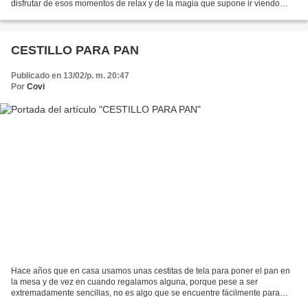
disfrutar de esos momentos de relax y de la magia que supone ir viendo
aparecer poco a poco un motivo, una escena...
CESTILLO PARA PAN
Publicado en 13/02/p. m. 20:47
Por
Covi
Hace años que en casa usamos unas cestitas de tela para poner el pan en
la mesa y de vez en cuando regalamos alguna, porque pese a ser
extremadamente sencillas, no es algo que se encuentre fácilmente para
vender y hasta que no se usan no las echas de...