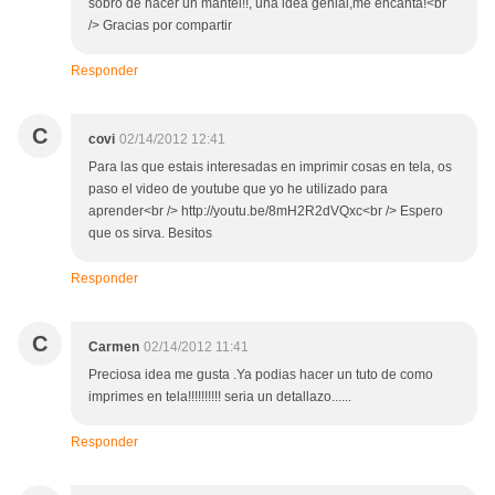
sobro de hacer un mantel!!, una idea genial,me encanta!<br
/> Gracias por compartir
Responder
C
covi
02/14/2012 12:41
Para las que estais interesadas en imprimir cosas en tela, os
paso el video de youtube que yo he utilizado para
aprender<br /> http://youtu.be/8mH2R2dVQxc<br /> Espero
que os sirva. Besitos
Responder
C
Carmen
02/14/2012 11:41
Preciosa idea me gusta .Ya podias hacer un tuto de como
imprimes en tela!!!!!!!!!! seria un detallazo......
Responder