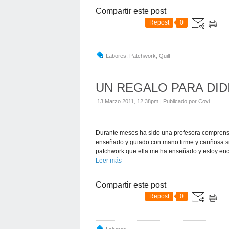
Compartir este post
Repost
0
Labores
,
Patchwork
,
Quilt
UN REGALO PARA DID
13 Marzo 2011, 12:38pm
|
Publicado por Covi
Durante meses ha sido una profesora comprensiva
enseñado y guiado con mano firme y cariñosa s
patchwork que ella me ha enseñado y estoy enc
Leer más
Compartir este post
Repost
0