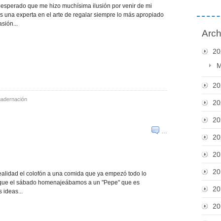
inesperado que me hizo muchísima ilusión por venir de mi
 una experta en el arte de regalar siempre lo más apropiado
sión...
Arch
20
M
20
adernación
20
20
…
20
20
20
 realidad el colofón a una comida que ya empezó todo lo
 que el sábado homenajeábamos a un "Pepe" que es
20
 ideas...
20