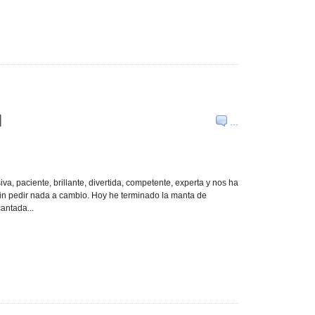
I
…
, paciente, brillante, divertida, competente, experta y nos ha
in pedir nada a cambio. Hoy he terminado la manta de
antada...