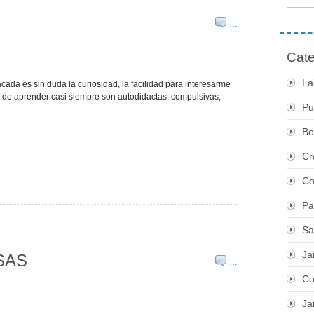
…
Cate
La
cada es sin duda la curiosidad, la facilidad para interesarme
 de aprender casi siempre son autodidactas, compulsivas,
Pu
Bo
Cr
Co
Pa
Sa
Ja
SAS
…
Co
Ja