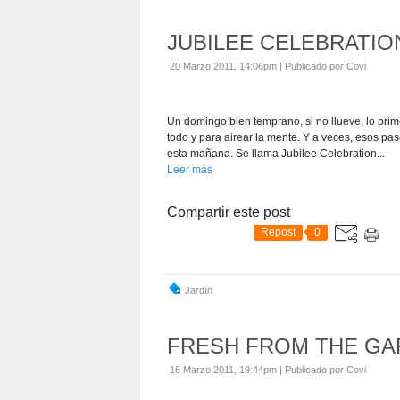
JUBILEE CELEBRATIO
20 Marzo 2011, 14:06pm
|
Publicado por Covi
Un domingo bien temprano, si no llueve, lo prim
todo y para airear la mente. Y a veces, esos pa
esta mañana. Se llama Jubilee Celebration...
Leer más
Compartir este post
Repost
0
Jardín
FRESH FROM THE G
16 Marzo 2011, 19:44pm
|
Publicado por Covi