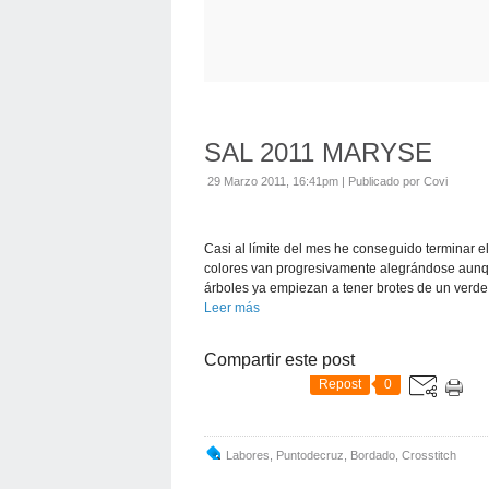
SAL 2011 MARYSE
29 Marzo 2011, 16:41pm
|
Publicado por Covi
Casi al límite del mes he conseguido terminar 
colores van progresivamente alegrándose aunq
árboles ya empiezan a tener brotes de un verde.
Leer más
Compartir este post
Repost
0
Labores
,
Puntodecruz
,
Bordado
,
Crosstitch