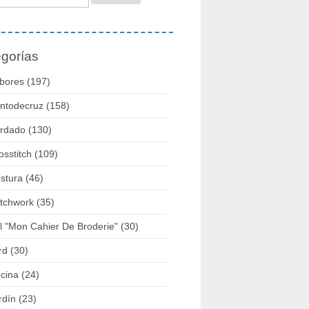
gorías
bores
(197)
ntodecruz
(158)
rdado
(130)
osstitch
(109)
stura
(46)
tchwork
(35)
l "mon Cahier De Broderie"
(30)
rd
(30)
cina
(24)
rdín
(23)