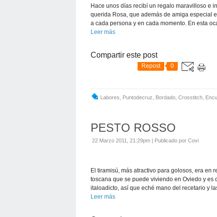
Hace unos días recibí un regalo maravilloso e 
querida Rosa, que además de amiga especial es
a cada persona y en cada momento. En esta oca
Leer más
Compartir este post
Repost
0
Labores
,
Puntodecruz
,
Bordado
,
Crosstitch
,
Encu
PESTO ROSSO
22 Marzo 2011, 21:29pm
|
Publicado por Covi
El tiramisú, más atractivo para golosos, era en
toscana que se puede viviendo en Oviedo y es
italoadicto, así que eché mano del recetario y las
Leer más