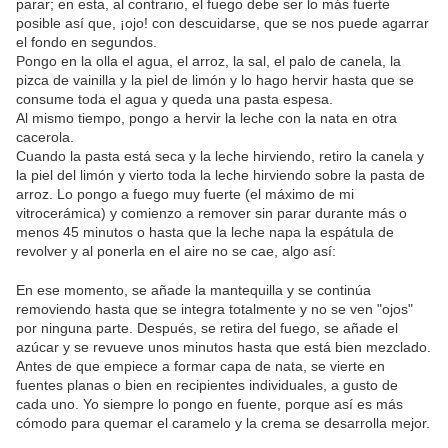
parar; en esta, al contrario, el fuego debe ser lo más fuerte
posible así que, ¡ojo! con descuidarse, que se nos puede agarrar
el fondo en segundos.
Pongo en la olla el agua, el arroz, la sal, el palo de canela, la
pizca de vainilla y la piel de limón y lo hago hervir hasta que se
consume toda el agua y queda una pasta espesa.
Al mismo tiempo, pongo a hervir la leche con la nata en otra
cacerola.
Cuando la pasta está seca y la leche hirviendo, retiro la canela y
la piel del limón y vierto toda la leche hirviendo sobre la pasta de
arroz. Lo pongo a fuego muy fuerte (el máximo de mi
vitrocerámica) y comienzo a remover sin parar durante más o
menos 45 minutos o hasta que la leche napa la espátula de
revolver y al ponerla en el aire no se cae, algo así:
En ese momento, se añade la mantequilla y se continúa
removiendo hasta que se integra totalmente y no se ven "ojos"
por ninguna parte. Después, se retira del fuego, se añade el
azúcar y se revueve unos minutos hasta que está bien mezclado.
Antes de que empiece a formar capa de nata, se vierte en
fuentes planas o bien en recipientes individuales, a gusto de
cada uno. Yo siempre lo pongo en fuente, porque así es más
cómodo para quemar el caramelo y la crema se desarrolla mejor.