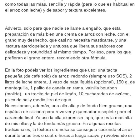
como todas las mías, sencilla y rápida (para lo que es habitual en
el arroz con leche) y de sabor y textura excelentes.
Advierto, solo para que nadie se llame a engaño, que esta
preparación da más bien una crema de arroz con leche, con el
grano muy deshecho, que casi no necesita masticarse, y una
textura aterciopelada y untuosa que libera sus sabores con
delicadeza y rotundidad al mismo tiempo. Por eso, para los que
prefieran el grano entero, recomiendo otra fórmula.
En la foto podeis ver los ingredientes que uso: una tacita
pequeña (de café solo) de arroz redondo (siempre uso SOS), 2
litros de leche entera, 1 vaso de nata líquida (opcional), 150 g. de
mantequilla, 1 palito de canela en rama, vainilla bourbon
(molida), un trocito de piel de limón, 10 cucharadas de azúcar ,
pizca de sal y medio litro de agua.
Necesitamos, además, una olla alta y de fondo bien grueso, una
espátula de silicona para revolver y quemador o soplete para el
caramelo final. Yo uso la olla expres sin tapa, que es la más alta
de mis ollas y la de fondo más grueso. En algunas recetas
tradicionales, la textura cremosa se conseguía cociendo el arroz
durante unas tres o cuatro horas a fuego suave y revolviendo sin