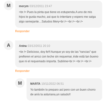
M
merym
03/12/2011 23:47
<br /> Pues la pinta que tiene es estupenda.A uno de mis
hijos le gusta mucho, asi que lo intentare y espero me salga
algo semejante....Saludos Mery<br /> <br /> <br />
Responder
A
Anina
03/12/2011 20:10
<br /> Delicioso, doy fe!!! Aunque yo soy de las "rancias" que
prefieren el arroz con leche sin requemar, éste está tan bueno
que ni el requemado importa. Sublime<br /> <br /> <br />
Responder
M
MARTA
10/11/2022 06:51
Yo también lo preparo así pero con un buen chorro
de anís la asturiana,un saludo!!