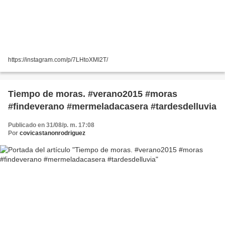
https://instagram.com/p/7LHtoXMI2T/
Tiempo de moras. #verano2015 #moras
#findeverano #mermeladacasera #tardesdelluvia
Publicado en 31/08/p. m. 17:08
Por
covicastanonrodriguez