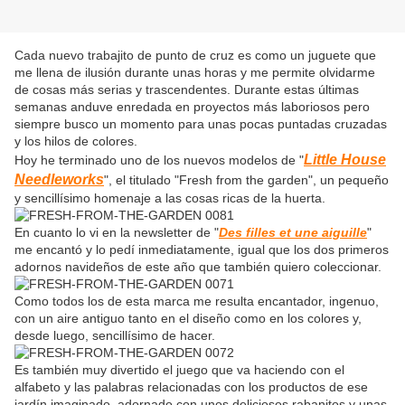
Cada nuevo trabajito de punto de cruz es como un juguete que
me llena de ilusión durante unas horas y me permite olvidarme
de cosas más serias y trascendentes. Durante estas últimas
semanas anduve enredada en proyectos más laboriosos pero
siempre busco un momento para unas pocas puntadas cruzadas
y los hilos de colores.
Little House
Hoy he terminado uno de los nuevos modelos de "
Needleworks
", el titulado "Fresh from the garden", un pequeño
y sencillísimo homenaje a las cosas ricas de la huerta.
En cuanto lo vi en la newsletter de "
Des filles et une aiguille
"
me encantó y lo pedí inmediatamente, igual que los dos primeros
adornos navideños de este año que también quiero coleccionar.
Como todos los de esta marca me resulta encantador, ingenuo,
con un aire antiguo tanto en el diseño como en los colores y,
desde luego, sencillísimo de hacer.
Es también muy divertido el juego que va haciendo con el
alfabeto y las palabras relacionadas con los productos de ese
jardín imaginado, adornado con unos deliciosos rabanitos y unas