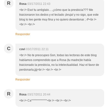
R
Rosa
03/17/2011 22:43
<br /> Eso! tu arréglalo.... ¿cómo que la presbicia??? Me
traicionaron los dedos y el teclado ¡bruja! y no sigo, que este
blog lo lee gente muy fina y no quiero desentonar. ;-P<br />
<br /> <br />
Responder
C
covi
03/17/2011 22:11
<br /> No te preocupes Gon, todas las lectoras de este blog
habíamos comprendido que a Rosa (tu madre)le había
traicionado la presbicia, no la intelectualidad. Haz el favor de
perdonarla,jjjj<br /> <br /> <br />
Responder
R
Rosa
03/17/2011 20:44
<br /> Ca*************<br /> <br /> <br />