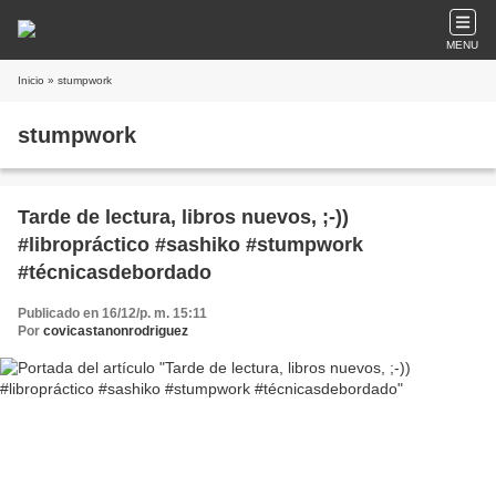
MENU
Inicio
» stumpwork
stumpwork
Tarde de lectura, libros nuevos, ;-))
#libropráctico #sashiko #stumpwork
#técnicasdebordado
Publicado en 16/12/p. m. 15:11
Por
covicastanonrodriguez