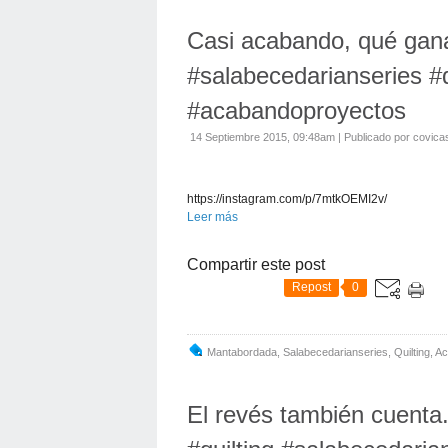
Casi acabando, qué gan
#salabecedarianseries #
#acabandoproyectos
14 Septiembre 2015, 09:48am
|
Publicado por covica
https://instagram.com/p/7mtkOEMI2v/
Leer más
Compartir este post
Repost
0
Mantabordada
,
Salabecedarianseries
,
Quilting
,
Ac
El revés también cuent