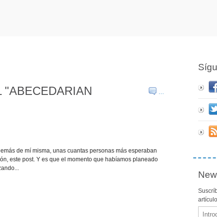
Síg
L "ABECEDARIAN
…
además de mí misma, unas cuantas personas más esperaban
ón, este post. Y es que el momento que habíamos planeado
ando...
News
Suscríb
artícul
Email