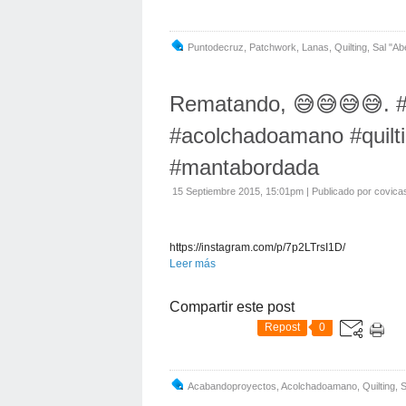
Puntodecruz
,
Patchwork
,
Lanas
,
Quilting
,
Sal "ab
Rematando, 😅😅😅😅. 
#acolchadoamano #quilti
#mantabordada
15 Septiembre 2015, 15:01pm
|
Publicado por covica
https://instagram.com/p/7p2LTrsI1D/
Leer más
Compartir este post
Repost
0
Acabandoproyectos
,
Acolchadoamano
,
Quilting
,
S