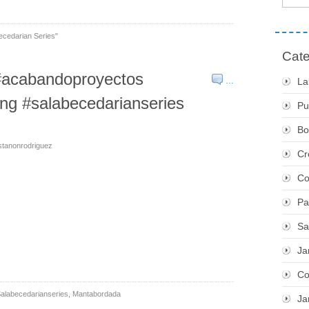
ecedarian Series"
Cate
#acabandoproyectos
…
La
ng #salabecedarianseries
Pu
Bo
stanonrodriguez
Cr
Co
Pa
Sa
Ja
Co
alabecedarianseries
,
Mantabordada
Ja