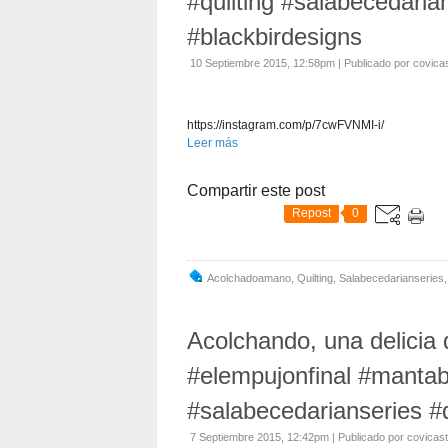
#quilting #salabecedari
#blackbirdesigns
10 Septiembre 2015, 12:58pm
|
Publicado por covica
https://instagram.com/p/7cwFVNMI-i/
Leer más
Compartir este post
Repost
0
Acolchadoamano
,
Quilting
,
Salabecedarianseries
Acolchando, una delicia 
#elempujonfinal #mantab
#salabecedarianseries #
7 Septiembre 2015, 12:42pm
|
Publicado por covicas