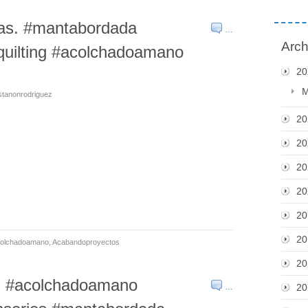
as. #mantabordada
…
Arch
quilting #acolchadoamano
20
M
stanonrodriguez
20
20
20
20
20
20
olchadoamano
,
Acabandoproyectos
20
a. #acolchadoamano
…
20