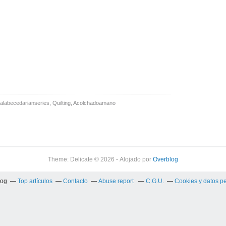
alabecedarianseries
,
Quilting
,
Acolchadoamano
Theme: Delicate © 2026 - Alojado por
Overblog
log
Top artículos
Contacto
Abuse report
C.G.U.
Cookies y datos p