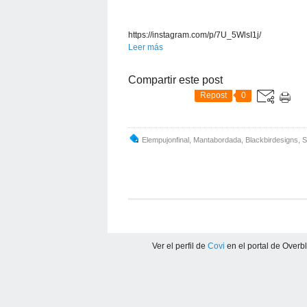
https://instagram.com/p/7U_5WlsI1j/
Leer más
Compartir este post
Repost
0
Elempujonfinal
,
Mantabordada
,
Blackbirdesigns
,
S
Ver el perfil de
Covi
en el portal de Overb