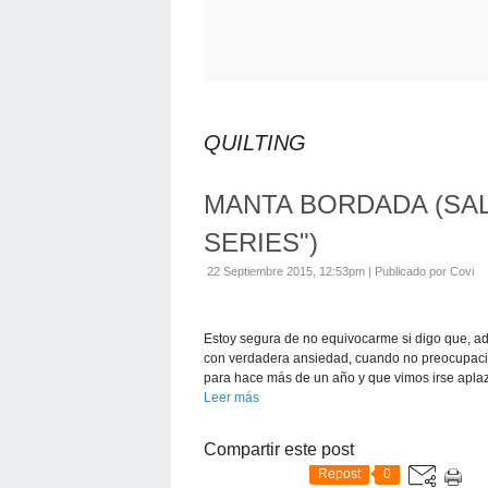
QUILTING
MANTA BORDADA (SA
SERIES")
22 Septiembre 2015, 12:53pm
|
Publicado por Covi
Estoy segura de no equivocarme si digo que, 
con verdadera ansiedad, cuando no preocupaci
para hace más de un año y que vimos irse aplaz
Leer más
Compartir este post
Repost
0