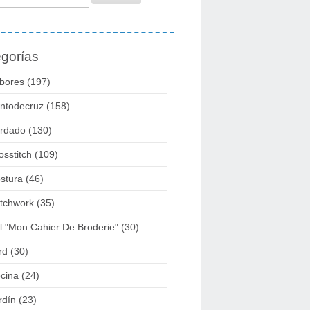
gorías
bores
(197)
ntodecruz
(158)
rdado
(130)
osstitch
(109)
stura
(46)
tchwork
(35)
l "mon Cahier De Broderie"
(30)
rd
(30)
cina
(24)
rdín
(23)