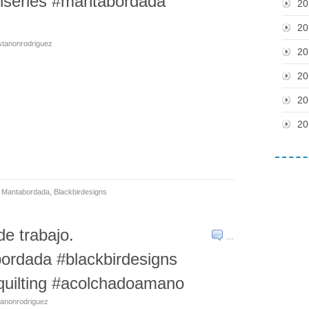
anseries #mantabordada
20
20
stanonrodriguez
20
20
20
20
,
Mantabordada
,
Blackbirdesigns
de trabajo.
…
ordada #blackbirdesigns
quilting #acolchadoamano
tanonrodriguez