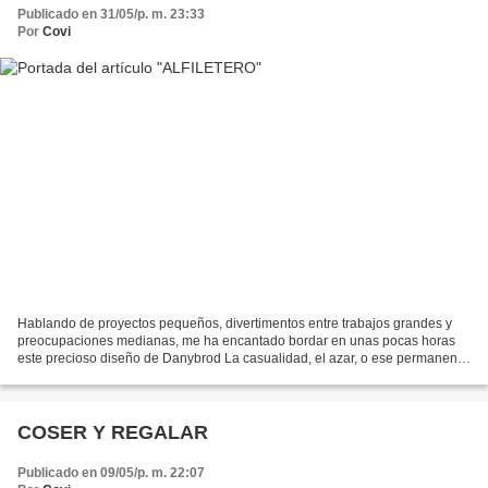
Publicado en 31/05/p. m. 23:33
Por
Covi
Hablando de proyectos pequeños, divertimentos entre trabajos grandes y
preocupaciones medianas, me ha encantado bordar en unas pocas horas
este precioso diseño de Danybrod La casualidad, el azar, o ese permanente
deambular en la red que solemos practicar...
COSER Y REGALAR
Publicado en 09/05/p. m. 22:07