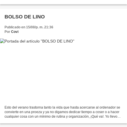
significa que deje de intentar todo lo...
BOLSO DE LINO
Publicado en 15/08/p. m. 21:36
Por
Covi
Esto del verano trastorna tanto la vida que hasta acercarse al ordenador se
convierte en una proeza y ya no digamos dedicar tiempo a coser o a hacer
cualquier cosa con un mínimo de rutina y organización, ¡Qué va!. Yo llevo
casi dos meses en que todos...