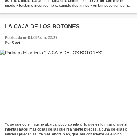
está de cumple; pasado mañana este chiringuito que yo abrí con mucho
miedo y bastante incertidumbre, cumple dos añitos y en tan poco tiempo ha
sido testigo y confidente de muchas horas...
LA CAJA DE LOS BOTONES
Publicado en 04/09/p. m. 22:27
Por
Covi
Yo sé que quien mucho abarca, poco aprieta o, lo que es lo mismo, que si
intentas hacer más cosas de las que realmente puedes, alguna de ellas o
muchas pueden salirte mal. Ahora bien, que sea consciente de ello no