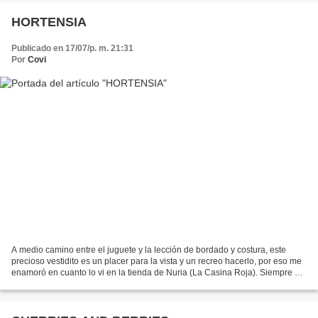
HORTENSIA
Publicado en 17/07/p. m. 21:31
Por
Covi
A medio camino entre el juguete y la lección de bordado y costura, este
precioso vestidito es un placer para la vista y un recreo hacerlo, por eso me
enamoró en cuanto lo vi en la tienda de Nuria (La Casina Roja). Siempre me
han gustado las muñecas y...