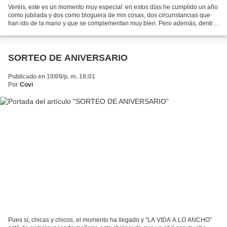
Veréis, este es un momento muy especial: en estos días he cumplido un año
como jubilada y dos como bloguera de mis cosas, dos circunstancias que
han ido de la mano y que se complementan muy bien. Pero además, dentro
de muy poco, la casa de mis sueños,...
SORTEO DE ANIVERSARIO
Publicado en 10/09/p. m. 19:01
Por
Covi
Pues sí, chicas y chicos, el momento ha llegado y "LA VIDA A LO ANCHO"