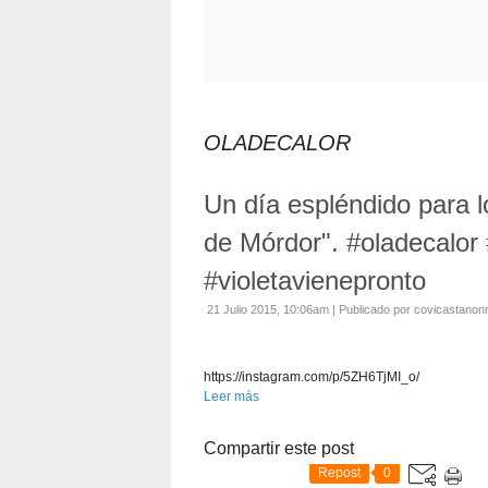
OLADECALOR
Un día espléndido para l
de Mórdor". #oladecalor
#violetavienepronto
21 Julio 2015, 10:06am
|
Publicado por covicastanon
https://instagram.com/p/5ZH6TjMI_o/
Leer más
Compartir este post
Repost
0