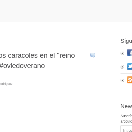
Síg
os caracoles en el "reino
…
 #oviedoverano
rodriguez
News
Suscríb
artícul
Email