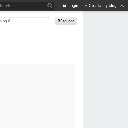
Login
+
Create my blog