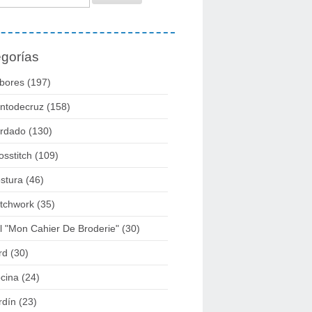
gorías
bores
(197)
ntodecruz
(158)
rdado
(130)
osstitch
(109)
stura
(46)
tchwork
(35)
l "mon Cahier De Broderie"
(30)
rd
(30)
cina
(24)
rdín
(23)