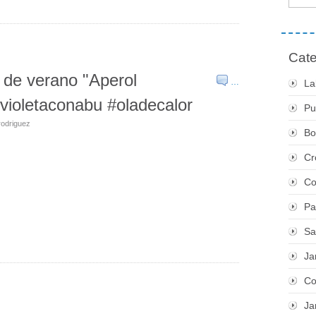
Cate
 de verano "Aperol
…
La
#violetaconabu #oladecalor
Pu
rodriguez
Bo
Cr
Co
Pa
Sa
Ja
Co
Ja