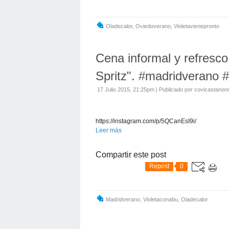
Oladecalor
,
Oviedoverano
,
Violetavienepronto
Cena informal y refresco
Spritz". #madridverano 
17 Julio 2015, 21:25pm
|
Publicado por covicastanon
https://instagram.com/p/5QCanEsI9i/
Leer más
Compartir este post
Repost
0
Madridverano
,
Violetaconabu
,
Oladecalor