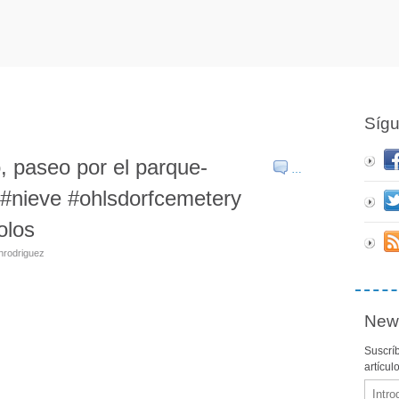
Síg
 paseo por el parque-
…
 #nieve #ohlsdorfcemetery
olos
nrodriguez
News
Suscríb
artícul
Email