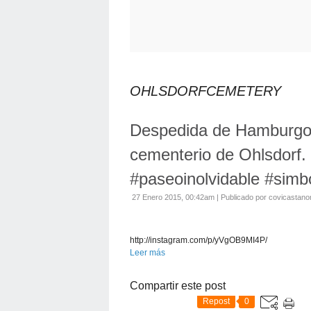
OHLSDORFCEMETERY
Despedida de Hamburgo,
cementerio de Ohlsdorf.
#paseoinolvidable #simb
27 Enero 2015, 00:42am
|
Publicado por covicastano
http://instagram.com/p/yVgOB9MI4P/
Leer más
Compartir este post
Repost
0