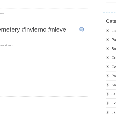
olos
Cate
emetery #invierno #nieve
…
La
Pu
nrodriguez
Bo
Cr
Co
Pa
Sa
Ja
Co
Ja