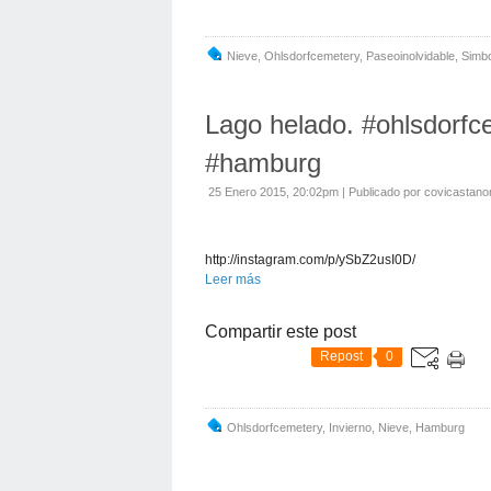
Nieve
,
Ohlsdorfcemetery
,
Paseoinolvidable
,
Simb
Lago helado. #ohlsdorfc
#hamburg
25 Enero 2015, 20:02pm
|
Publicado por covicastano
http://instagram.com/p/ySbZ2usI0D/
Leer más
Compartir este post
Repost
0
Ohlsdorfcemetery
,
Invierno
,
Nieve
,
Hamburg