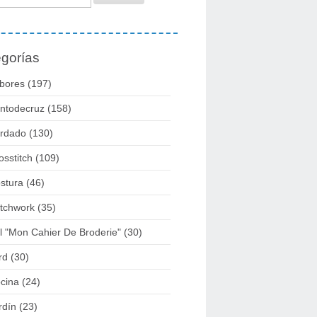
gorías
bores
(197)
ntodecruz
(158)
rdado
(130)
osstitch
(109)
stura
(46)
tchwork
(35)
l "mon Cahier De Broderie"
(30)
rd
(30)
cina
(24)
rdín
(23)