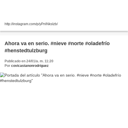
http://instagram.com/p/yPnlNksIzb/
Ahora va en serio. #nieve #norte #oladefrío
#henstedtulzburg
Publicado en 24/01/a. m. 11:20
Por
covicastanonrodriguez