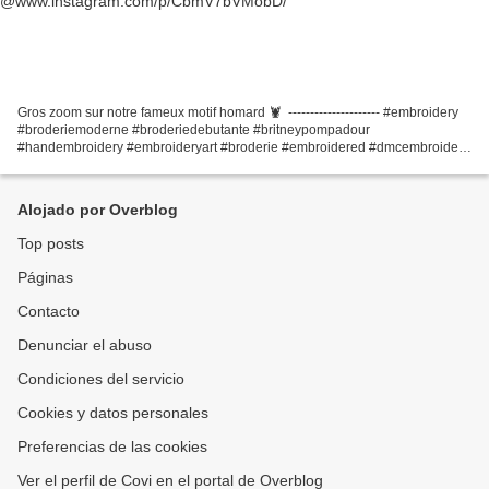
@www.instagram.com/p/CbmV7bVMobD/
Gros zoom sur notre fameux motif homard 🦞⁣ ⁣ ---------------------⁣ #embroidery
#broderiemoderne #broderiedebutante #britneypompadour
#handembroidery #embroideryart #broderie #embroidered #dmcembroidery
#dmcfrance #stitching #bordado #easybroderie #cestlepompom...
Alojado por Overblog
Top posts
Páginas
Contacto
Denunciar el abuso
Condiciones del servicio
Cookies y datos personales
Preferencias de las cookies
Ver el perfil de Covi en el portal de Overblog