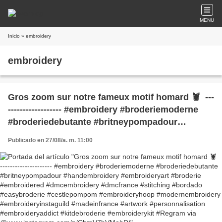
MENU
Inicio
» embroidery
embroidery
Gros zoom sur notre fameux motif homard 🦞⁣ ⁣ ---
------------------⁣ #embroidery #broderiemoderne
#broderiedebutante #britneypompadour
#handembroidery #embroideryart #broderie
Publicado en 27/08/a. m. 11:00
#embroidered #dmcembroidery #dmcfrance
#stitching #bordado #easybroderie
#cestlepompom #embroideryhoop
#modernembroidery #embroideryinstaguild
#madeinfrance #artwork #personnalisation
#embroideryaddict #kitdebroderie
#embroiderykit #Regram via