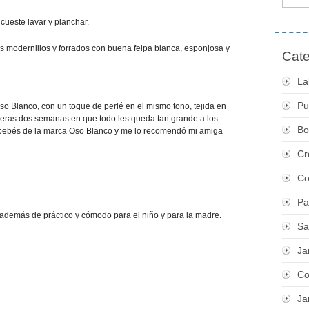
cueste lavar y planchar.
s modernillos y forrados con buena felpa blanca, esponjosa y
Cate
La
Pu
Oso Blanco, con un toque de perlé en el mismo tono, tejida en
meras dos semanas en que todo les queda tan grande a los
Bo
n bebés de la marca Oso Blanco y me lo recomendó mi amiga
Cr
Co
Pa
, además de práctico y cómodo para el niño y para la madre.
Sa
Ja
Co
Ja