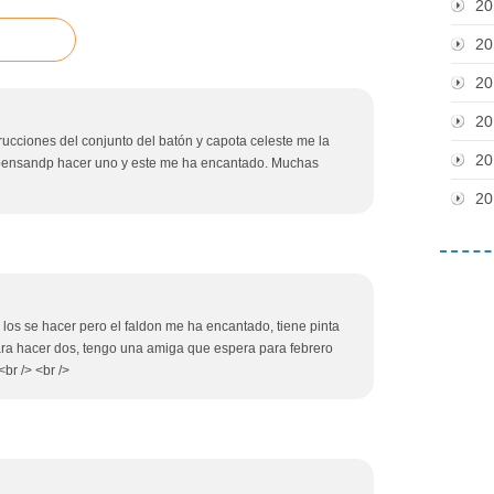
20
20
20
1
20
strucciones del conjunto del batón y capota celeste me la
20
 pensandp hacer uno y este me ha encantado. Muchas
20
si los se hacer pero el faldon me ha encantado, tiene pinta
 para hacer dos, tengo una amiga que espera para febrero
br /> <br />