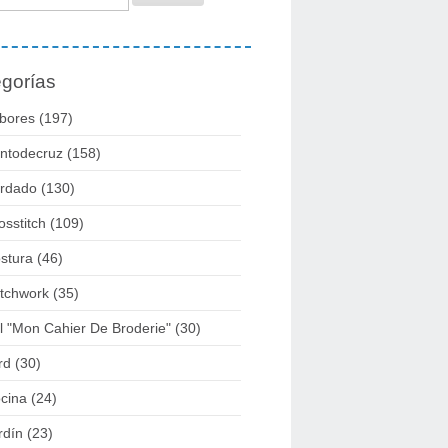
gorías
bores
(197)
ntodecruz
(158)
rdado
(130)
osstitch
(109)
stura
(46)
tchwork
(35)
l "mon Cahier De Broderie"
(30)
rd
(30)
cina
(24)
rdín
(23)