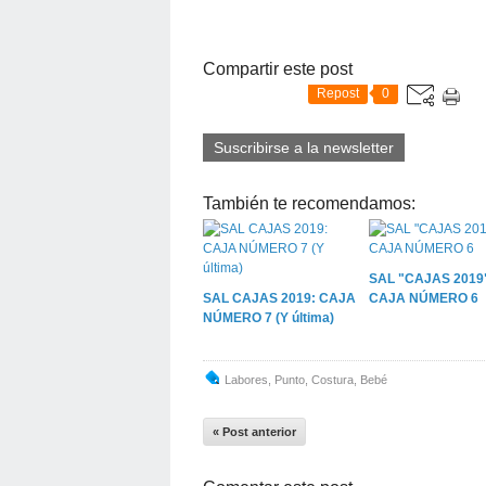
Compartir este post
Repost
0
Suscribirse a la newsletter
También te recomendamos:
SAL "CAJAS 2019"
SAL CAJAS 2019: CAJA
CAJA NÚMERO 6
NÚMERO 7 (Y última)
Labores
,
Punto
,
Costura
,
Bebé
« Post anterior