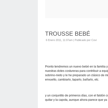
TROUSSE BEBÉ
6 Enero 2011, 11:07am
|
Publicado por Covi
Pronto tendremos un nuevo bebé en la familia y
nuestras dotes costureras para contribuir a equi
sobrino-nieto y le he preparado un clásico de m
envuelto, cambiarlo, taparlo, bañarlo, etc.
y un conjuntito de primeros días, con el faldón
quitar y la capota, aunque ahora parece que ya 