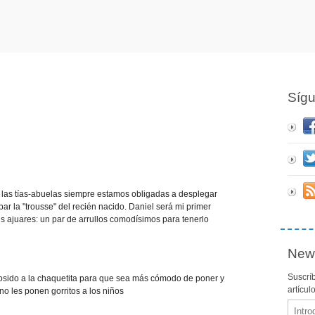
Síg
 las tías-abuelas siempre estamos obligadas a desplegar
par la "trousse" del recién nacido. Daniel será mi primer
is ajuares: un par de arrullos comodísimos para tenerlo
News
Suscríb
 cosido a la chaquetita para que sea más cómodo de poner y
artícul
no les ponen gorritos a los niños
Email