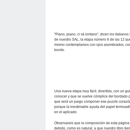
"Piano, piano, ci và lontano", dicen los italiano
de nuestro SAL, la etapa número 6 de las 12 qu
mismo contemplamos con ojos asombrados, como
bonito.
Una nueva etapa muy fácil, divertida, con un gu
conocer y que se vuelve cómplice del bordado pa
que será un juego componer ese puzzle corazón
porque la inestimable ayuda del papel termoad
en el aplicado.
Observareis que la composición de esta página e
debido, como es natural, a que nuestro libro tie