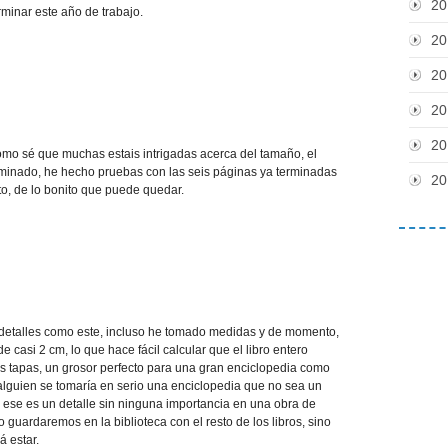
20
minar este año de trabajo.
20
20
20
20
omo sé que muchas estais intrigadas acerca del tamaño, el
terminado, he hecho pruebas con las seis páginas ya terminadas
20
o, de lo bonito que puede quedar.
detalles como este, incluso he tomado medidas y de momento,
 casi 2 cm, lo que hace fácil calcular que el libro entero
s tapas, un grosor perfecto para una gran enciclopedia como
lguien se tomaría en serio una enciclopedia que no sea un
 ese es un detalle sin ninguna importancia en una obra de
o guardaremos en la biblioteca con el resto de los libros, sino
á estar.