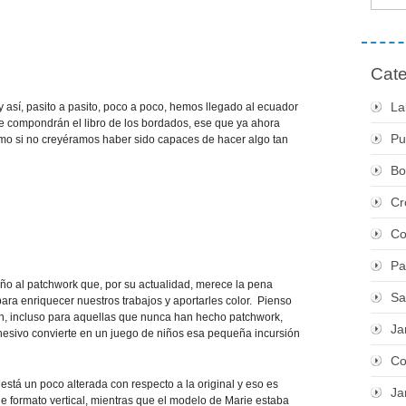
Cate
La
s y así, pasito a pasito, poco a poco, hemos llegado al ecuador
e compondrán el libro de los bordados, ese que ya ahora
Pu
 si no creyéramos haber sido capaces de hacer algo tan
Bo
Cr
Co
Pa
iño al patchwork que, por su actualidad, merece la pena
Sa
ra enriquecer nuestros trabajos y aportarles color. Pienso
, incluso para aquellas que nunca han hecho patchwork,
Ja
hesivo convierte en un juego de niños esa pequeña incursión
Co
stá un poco alterada con respecto a la original y eso es
Ja
ne formato vertical, mientras que el modelo de Marie estaba