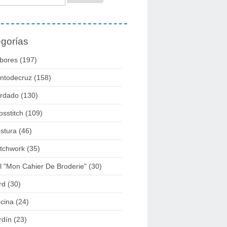
gorías
bores
(197)
ntodecruz
(158)
rdado
(130)
osstitch
(109)
stura
(46)
tchwork
(35)
l "mon Cahier De Broderie"
(30)
rd
(30)
cina
(24)
rdín
(23)