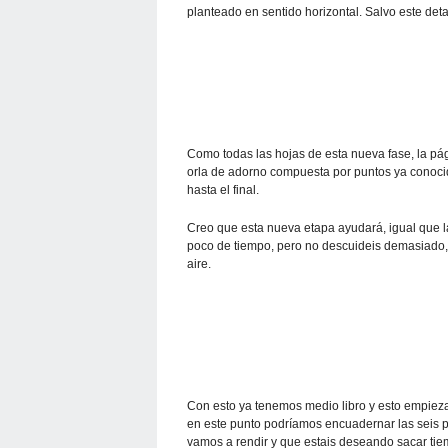
planteado en sentido horizontal. Salvo este deta
Como todas las hojas de esta nueva fase, la pág
orla de adorno compuesta por puntos ya conocid
hasta el final.
Creo que esta nueva etapa ayudará, igual que la
poco de tiempo, pero no descuideis demasiado, 
aire.
Con esto ya tenemos medio libro y esto empieza
en este punto podríamos encuadernar las seis p
vamos a rendir y que estais deseando sacar tie