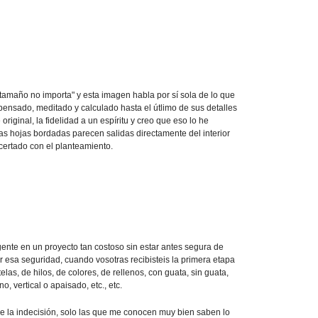
amaño no importa" y esta imagen habla por sí sola de lo que
ensado, meditado y calculado hasta el útlimo de sus detalles
riginal, la fidelidad a un espíritu y creo que eso lo he
s hojas bordadas parecen salidas directamente del interior
certado con el planteamiento.
ente en un proyecto tan costoso sin estar antes segura de
r esa seguridad, cuando vosotras recibisteis la primera etapa
las, de hilos, de colores, de rellenos, con guata, sin guata,
no, vertical o apaisado, etc., etc.
e la indecisión, solo las que me conocen muy bien saben lo