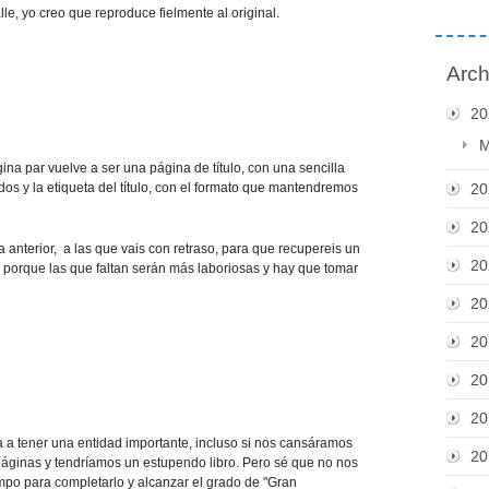
lle, yo creo que reproduce fielmente al original.
Arch
20
M
ina par vuelve a ser una página de título, con una sencilla
os y la etiqueta del título, con el formato que mantendremos
20
20
 anterior, a las que vais con retraso, para que recupereis un
20
porque las que faltan serán más laboriosas y hay que tomar
20
20
20
20
 a tener una entidad importante, incluso si nos cansáramos
20
áginas y tendríamos un estupendo libro. Pero sé que no nos
mpo para completarlo y alcanzar el grado de "Gran