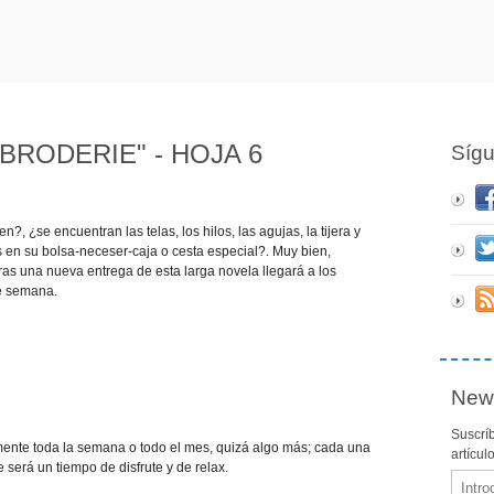
BRODERIE" - HOJA 6
Síg
, ¿se encuentran las telas, los hilos, las agujas, la tijera y
s en su bolsa-neceser-caja o cesta especial?. Muy bien,
ras una nueva entrega de esta larga novela llegará a los
de semana.
News
Suscríb
mente toda la semana o todo el mes, quizá algo más; cada una
artícul
 será un tiempo de disfrute y de relax.
Email