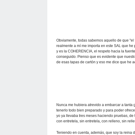
Obviamente, todas sabemos aquello de que "el t
realmente a mí me importa en este SAL que he p
y es la COHERENCIA, el respeto hacia la fuente o
conseguido. Pienso que es evidente que nuestra
de esas tapas de cartón y eso me dice que he a
Nunca me hubiera atrevido a embarcar a tanta g
tenerlo todo bien preparado y para poder ofrece
yo ya llevaba tres meses haciendo pruebas, de te
con entretela, sin entretela, con relleno, sin relle
Teniendo en cuenta, además, que soy la reina d