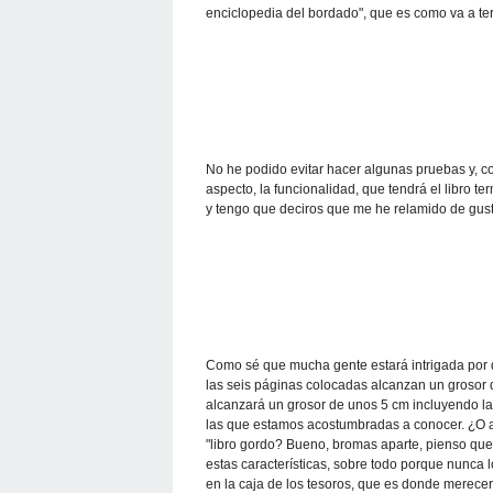
enciclopedia del bordado", que es como va a ter
No he podido evitar hacer algunas pruebas y, c
aspecto, la funcionalidad, que tendrá el libro 
y tengo que deciros que me he relamido de gust
Como sé que mucha gente estará intrigada por 
las seis páginas colocadas alcanzan un grosor de
alcanzará un grosor de unos 5 cm incluyendo la
las que estamos acostumbradas a conocer. ¿O a
"libro gordo? Bueno, bromas aparte, pienso que
estas características, sobre todo porque nunca l
en la caja de los tesoros, que es donde merecer