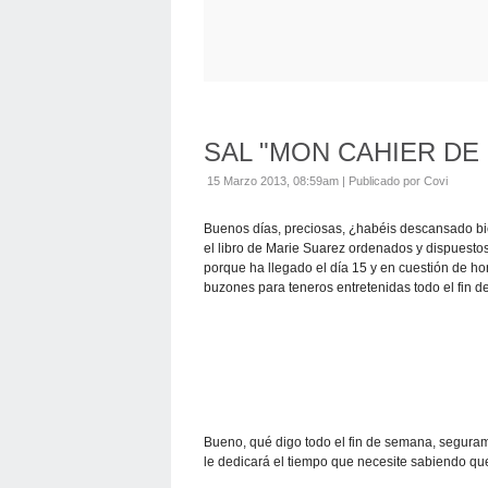
SAL "MON CAHIER DE 
15 Marzo 2013, 08:59am
|
Publicado por Covi
Buenos días, preciosas, ¿habéis descansado bien?
el libro de Marie Suarez ordenados y dispuesto
porque ha llegado el día 15 y en cuestión de ho
buzones para teneros entretenidas todo el fin 
Bueno, qué digo todo el fin de semana, segura
le dedicará el tiempo que necesite sabiendo que