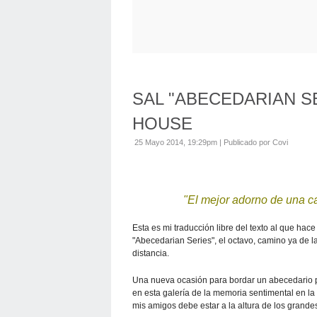
SAL "ABECEDARIAN SER
HOUSE
25 Mayo 2014, 19:29pm
|
Publicado por Covi
"El mejor adorno de una c
Esta es mi traducción libre del texto al que hac
"Abecedarian Series", el octavo, camino ya de l
distancia.
Una nueva ocasión para bordar un abecedario p
en esta galería de la memoria sentimental en la
mis amigos debe estar a la altura de los grand