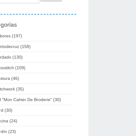
gorías
bores
(197)
ntodecruz
(158)
rdado
(130)
osstitch
(109)
stura
(46)
tchwork
(35)
l "mon Cahier De Broderie"
(30)
rd
(30)
cina
(24)
rdín
(23)