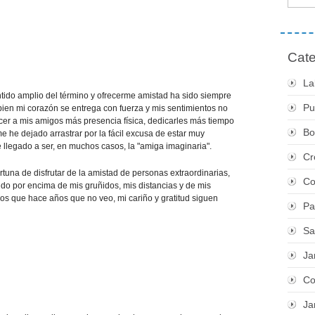
Cate
La
ido amplio del término y ofrecerme amistad ha sido siempre
Pu
 bien mi corazón se entrega con fuerza y mis sentimientos no
ecer a mis amigos más presencia física, dedicarles más tiempo
Bo
 he dejado arrastrar por la fácil excusa de estar muy
 llegado a ser, en muchos casos, la "amiga imaginaria".
Cr
ortuna de disfrutar de la amistad de personas extraordinarias,
Co
 por encima de mis gruñidos, mis distancias y de mis
 los que hace años que no veo, mi cariño y gratitud siguen
Pa
Sa
Ja
Co
Ja