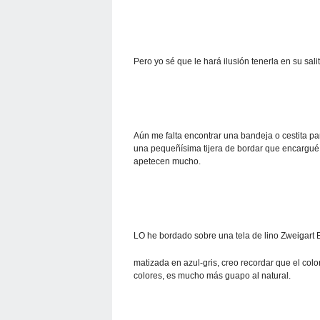
Pero yo sé que le hará ilusión tenerla en su sal
Aún me falta encontrar una bandeja o cestita pa
una pequeñísima tijera de bordar que encargu
apetecen mucho.
LO he bordado sobre una tela de lino Zweigart B
matizada en azul-gris, creo recordar que el col
colores, es mucho más guapo al natural.