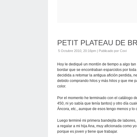
PETIT PLATEAU DE 
5 Octubre 2010, 20:16pm
|
Publicado por Covi
Hoy le dediqué un montón de tiempo a algo tan p
bordar que se encontraban esparcidos por toda 
decidida a retomar la antigua afición perdida, n
debido comprando hilos y más hilos y que me p
color.
Por el momento he terminado con el catálogo d
450, ni yo sabía que tenía tantos) y otro día cu
Áncora, etc., aunque de esos tengo menos y lo 
Luego terminé mi primera bandejita de labores, 
a regalar a mi hija Ana, muy aficionada como y
porque es joven y tiene que trabajar.