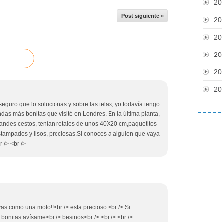
20
Post siguiente »
20
20
20
20
20
seguro que lo solucionas y sobre las telas, yo todavía tengo
endas más bonitas que visité en Londres. En la última planta,
randes cestos, tenían retales de unos 40X20 cm,paquetitos
stampados y lisos, preciosas.Si conoces a alguien que vaya
r /> <br />
 vas como una moto!!<br /> esta precioso.<br /> Si
bonitas avísame<br /> besinos<br /> <br /> <br />