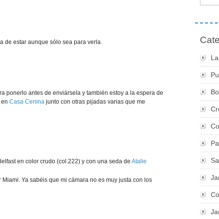
Cate
ita de estar aunque sólo sea para verla.
La
Pu
Bo
ra ponerlo antes de enviársela y también estoy a la espera de
é en
Casa Cenina
junto con otras pijadas varias que me
Cr
Co
Pa
Sa
elfast en color crudo (col.222) y con una seda de
Atalie
Ja
or Miami. Ya sabéis que mi cámara no es muy justa con los
Co
Ja