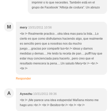
imprimir o lo que necesites. También está en el
grupo de Facebook “Alforja de costura”. Un abrazo
M
mery
10/31/2011 10:56
<br /> Realmente practico....otra idea mas para la lista....Lo
cierto es que como disfrutamos haciendo algo, que realmente
es sencillo pero que a nosotras nos da mucho
juego.....gracias por compartir tus<br /> ideas y darnos
medidas y demas.....He leido tu receta de pan.....pufff hay que
estar muy concienciada para hacerlo...pero creo que el
resultado merecera la pena.....Un saludo Mery<br /> <br />
<br />
Responder
A
Aysezhu
10/31/2011 09:36
<br /> ¡Me parece una idea estupenda! Mañana mismo me
hago uno.<br /> <br /> Besitos<br /> <br /> <br />