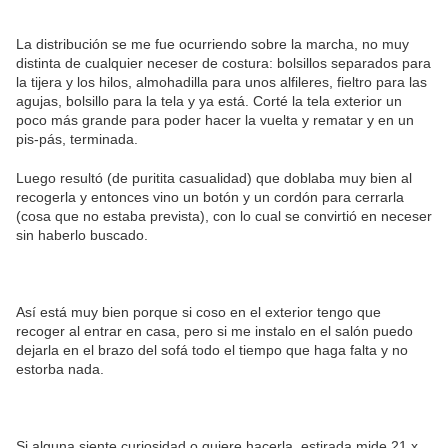
La distribución se me fue ocurriendo sobre la marcha, no muy
distinta de cualquier neceser de costura: bolsillos separados para
la tijera y los hilos, almohadilla para unos alfileres, fieltro para las
agujas, bolsillo para la tela y ya está. Corté la tela exterior un
poco más grande para poder hacer la vuelta y rematar y en un
pis-pás, terminada.
Luego resultó (de puritita casualidad) que doblaba muy bien al
recogerla y entonces vino un botón y un cordón para cerrarla
(cosa que no estaba prevista), con lo cual se convirtió en neceser
sin haberlo buscado.
Así está muy bien porque si coso en el exterior tengo que
recoger al entrar en casa, pero si me instalo en el salón puedo
dejarla en el brazo del sofá todo el tiempo que haga falta y no
estorba nada.
Si alguna siente curiosidad o quiere hacerla, estirada mide 21 x