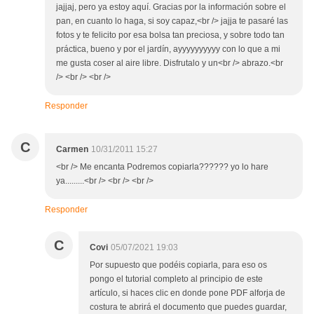
jajjaj, pero ya estoy aquí. Gracias por la información sobre el
pan, en cuanto lo haga, si soy capaz,<br /> jajja te pasaré las
fotos y te felicito por esa bolsa tan preciosa, y sobre todo tan
práctica, bueno y por el jardín, ayyyyyyyyyy con lo que a mi
me gusta coser al aire libre. Disfrutalo y un<br /> abrazo.<br
/> <br /> <br />
Responder
C
Carmen
10/31/2011 15:27
<br /> Me encanta Podremos copiarla?????? yo lo hare
ya.........<br /> <br /> <br />
Responder
C
Covi
05/07/2021 19:03
Por supuesto que podéis copiarla, para eso os
pongo el tutorial completo al principio de este
artículo, si haces clic en donde pone PDF alforja de
costura te abrirá el documento que puedes guardar,