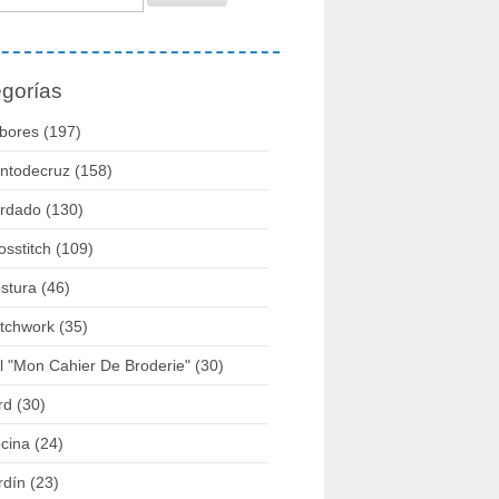
gorías
bores
(197)
ntodecruz
(158)
rdado
(130)
osstitch
(109)
stura
(46)
tchwork
(35)
l "mon Cahier De Broderie"
(30)
rd
(30)
cina
(24)
rdín
(23)