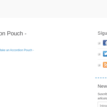
on Pouch -
Síg
News
Suscríb
artícul
Email