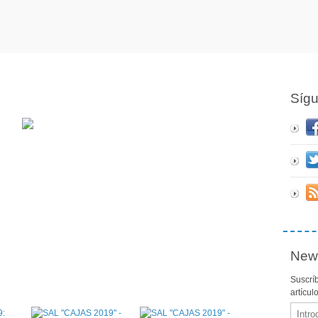
Síg
News
Suscríb
artícul
Email