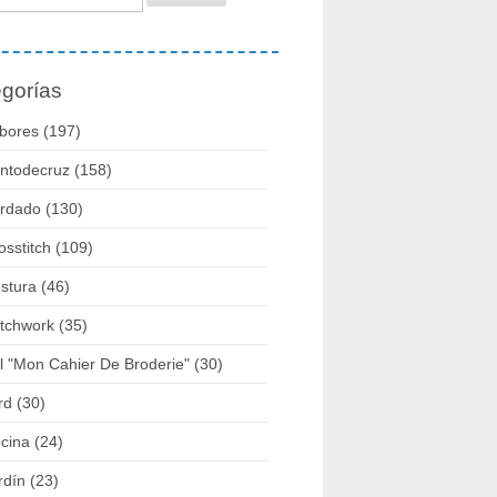
gorías
bores
(197)
ntodecruz
(158)
rdado
(130)
osstitch
(109)
stura
(46)
tchwork
(35)
l "mon Cahier De Broderie"
(30)
rd
(30)
cina
(24)
rdín
(23)