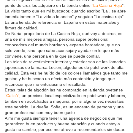
punto de cruz los adquiero en la tienda online "
La Casina Roja
".
La visito tanto que en mi buscador, cuando escribo "La", se abre
inmediatamente "La vida a lo ancho" y seguido "La casina roja".
Es una tienda de referencia en España en estos materiales y
firmas de calidad.
De Nuria, propietaria de La Casina Roja, qué voy a deciros, es
una de mis mejores amigas, persona super profesional,
conocedora del mundo bordado y experta bordadora, que no
solo vende, sino que sabe aconsejary ayudar en lo que más
conviene, una persona en la que se puede confiar.
Las telas de revestimiento interior y exterior son de las llamadas
japonesas de la marca Lecien, algodones de patchwork de alta
calidad. Esta vez he huído de los colores llamativos que tanto me
gustan y he buscado un efecto más contenido y tengo que
reconocer que me entusiasma el resultado.
Estas telas de algodón las he comprado en la tienda ovetense
"
Calicó"
, un precioso local especializado en patchwork y labores,
también en acolchados a máquina, por si alguna vez necesitáis
este servicio. La dueña, Sofía, es un encanto de persona y una
gran profesional con muy buen gusto.
A mí me gusta siempre tener una agenda de negocios que me
garanticen buen producto y buena atención y cuando estoy a
gusto no cambio, por eso me atrevo a recomendarlos sin dudar.