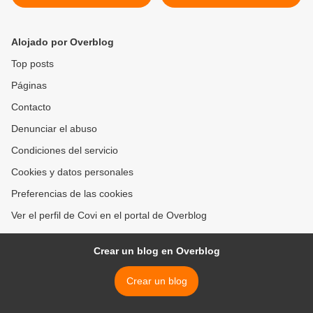
cocina mientras hornean
entretenimiento. #tren
galletas, cuece una tarta
#viajes #abusinfronteras
Tatin y fermenta un pan. De
#blackbirddesigns #ohlala
Alojado por Overblog
fondo, Carrusel Deportivo,
#lastroseofsummer
que juega la selección.
#puntodecruz >
Top posts
#puntodecruz
Páginas
#galletasdenata
#pancasero
Contacto
#tartatatindemanzana
#nochedesabado
Denunciar el abuso
#primavera
Condiciones del servicio
#blackbirddesigns #slowlife
#diasdesol
Cookies y datos personales
Preferencias de las cookies
Ver el perfil de Covi en el portal de Overblog
Crear un blog en Overblog
Crear un blog