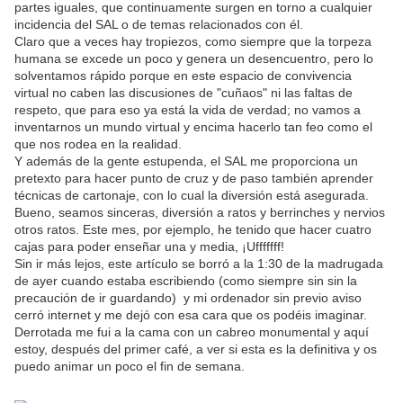
partes iguales, que continuamente surgen en torno a cualquier
incidencia del SAL o de temas relacionados con él.
Claro que a veces hay tropiezos, como siempre que la torpeza
humana se excede un poco y genera un desencuentro, pero lo
solventamos rápido porque en este espacio de convivencia
virtual no caben las discusiones de "cuñaos" ni las faltas de
respeto, que para eso ya está la vida de verdad; no vamos a
inventarnos un mundo virtual y encima hacerlo tan feo como el
que nos rodea en la realidad.
Y además de la gente estupenda, el SAL me proporciona un
pretexto para hacer punto de cruz y de paso también aprender
técnicas de cartonaje, con lo cual la diversión está asegurada.
Bueno, seamos sinceras, diversión a ratos y berrinches y nervios
otros ratos. Este mes, por ejemplo, he tenido que hacer cuatro
cajas para poder enseñar una y media, ¡Ufffffff!
Sin ir más lejos, este artículo se borró a la 1:30 de la madrugada
de ayer cuando estaba escribiendo (como siempre sin sin la
precaución de ir guardando) y mi ordenador sin previo aviso
cerró internet y me dejó con esa cara que os podéis imaginar.
Derrotada me fui a la cama con un cabreo monumental y aquí
estoy, después del primer café, a ver si esta es la definitiva y os
puedo animar un poco el fin de semana.