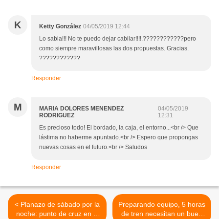
K
Ketty González
04/05/2019 12:44
Lo sabia!!! No te puedo dejar cabilar!!!!.????????????pero
como siempre maravillosas las dos propuestas. Gracias.
????????????
Responder
M
MARIA DOLORES MENENDEZ
04/05/2019
RODRIGUEZ
12:31
Es precioso todo! El bordado, la caja, el entorno...<br /> Que
lástima no haberme apuntado.<br /> Espero que propongas
nuevas cosas en el futuro.<br /> Saludos
Responder
< Planazo de sábado por la
Preparando equipo, 5 horas
noche: punto de cruz en la
de tren necesitan un buen