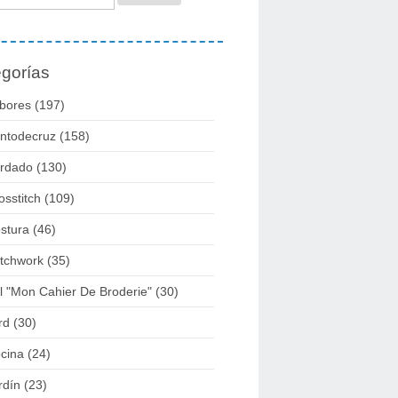
gorías
bores
(197)
ntodecruz
(158)
rdado
(130)
osstitch
(109)
stura
(46)
tchwork
(35)
l "mon Cahier De Broderie"
(30)
rd
(30)
cina
(24)
rdín
(23)