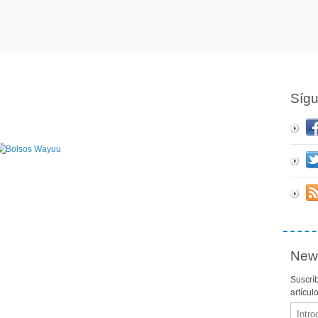
Síg
News
Suscríb
artícul
Email