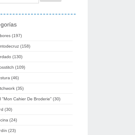
gorías
bores
(197)
ntodecruz
(158)
rdado
(130)
osstitch
(109)
stura
(46)
tchwork
(35)
l "mon Cahier De Broderie"
(30)
rd
(30)
cina
(24)
rdín
(23)