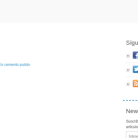
Síg
News
Suscríb
artícul
Email