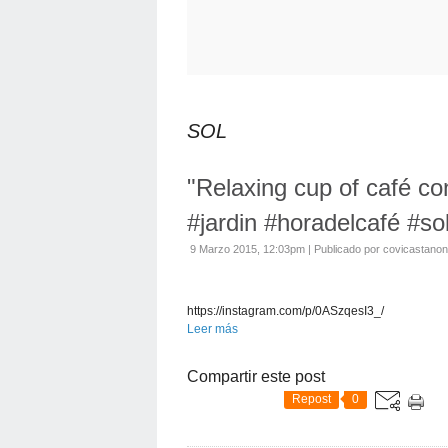
SOL
"Relaxing cup of café co
#jardin #horadelcafé #s
9 Marzo 2015, 12:03pm
|
Publicado por covicastanon
https://instagram.com/p/0ASzqesI3_/
Leer más
Compartir este post
Repost
0