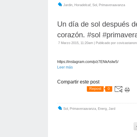
Jardin
,
Horadelcaf
,
Sol
,
Primaveraavanza
Un día de sol después de
corazón. #sol #primaver
7 Marzo 2015, 11:20am
|
Publicado por covicastanon
https://instagram.com/p/z7ENkAsIw5/
Leer más
Compartir este post
Repost
0
Sol
,
Primaveraavanza
,
Energ
,
Jard