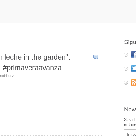
Síg
n leche in the garden".
…
ol #primaveraavanza
rodriguez
News
Suscríb
artícul
Email