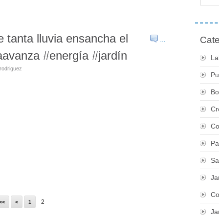
 tanta lluvia ensancha el
Cate
…
aavanza #energía #jardín
La
rodriguez
Pu
Bo
Cr
Co
Pa
Sa
Ja
Co
2
<<
<
1
Ja