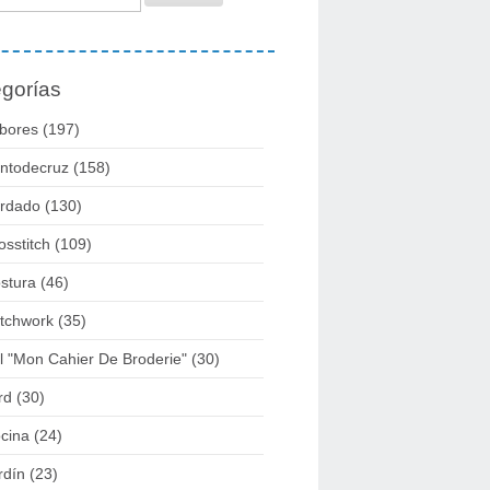
gorías
bores
(197)
ntodecruz
(158)
rdado
(130)
osstitch
(109)
stura
(46)
tchwork
(35)
l "mon Cahier De Broderie"
(30)
rd
(30)
cina
(24)
rdín
(23)