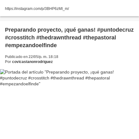
https://instagram.com/p/3BHP6zMI_m/
Preparando proyecto, ¡qué ganas! #puntodecruz
#crosstitch #thedrawnthread #thepastoral
#empezandoelfinde
Publicado en 22/05/p. m. 18:18
Por
covicastanonrodriguez