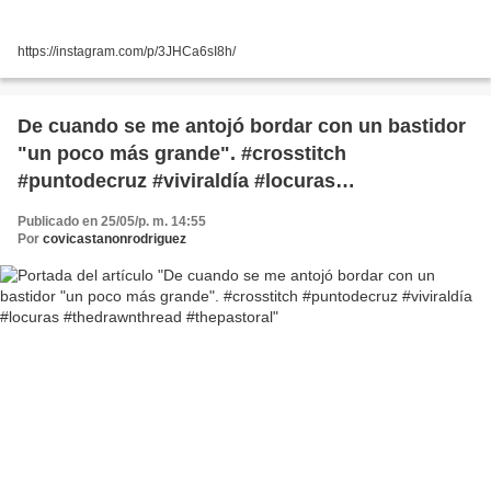
https://instagram.com/p/3JHCa6sI8h/
De cuando se me antojó bordar con un bastidor
"un poco más grande". #crosstitch
#puntodecruz #viviraldía #locuras
#thedrawnthread #thepastoral
Publicado en 25/05/p. m. 14:55
Por
covicastanonrodriguez