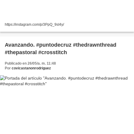
https://instagram.com/p/3PpQ_9sI4y/
Avanzando. #puntodecruz #thedrawnthread
#thepastoral #crosstitch
Publicado en 26/05/a. m. 11:48
Por
covicastanonrodriguez