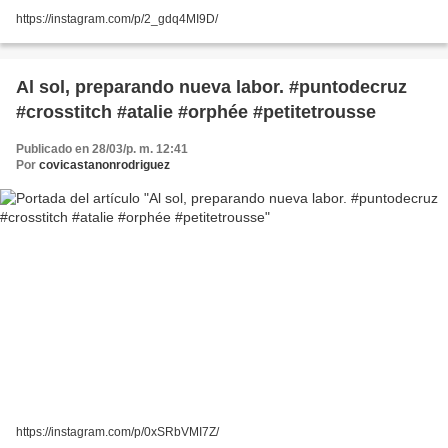
https://instagram.com/p/2_gdq4MI9D/
Al sol, preparando nueva labor. #puntodecruz
#crosstitch #atalie #orphée #petitetrousse
Publicado en 28/03/p. m. 12:41
Por
covicastanonrodriguez
https://instagram.com/p/0xSRbVMI7Z/