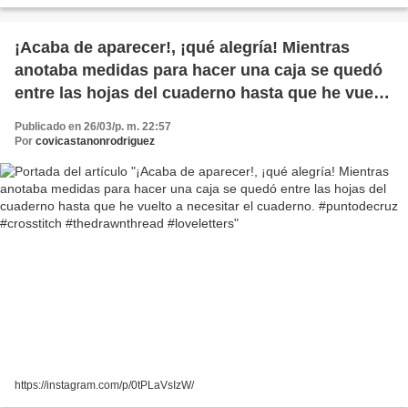
¡Acaba de aparecer!, ¡qué alegría! Mientras
anotaba medidas para hacer una caja se quedó
entre las hojas del cuaderno hasta que he vuelto
a necesitar el cuaderno. #puntodecruz
Publicado en 26/03/p. m. 22:57
#crosstitch #thedrawnthread #loveletters
Por
covicastanonrodriguez
https://instagram.com/p/0tPLaVsIzW/