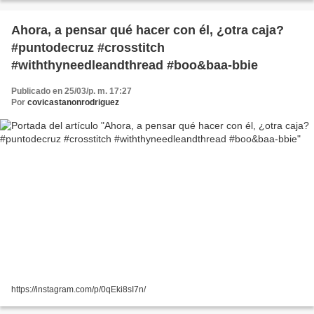
Ahora, a pensar qué hacer con él, ¿otra caja?
#puntodecruz #crosstitch
#withthyneedleandthread #boo&baa-bbie
Publicado en 25/03/p. m. 17:27
Por
covicastanonrodriguez
https://instagram.com/p/0qEki8sI7n/