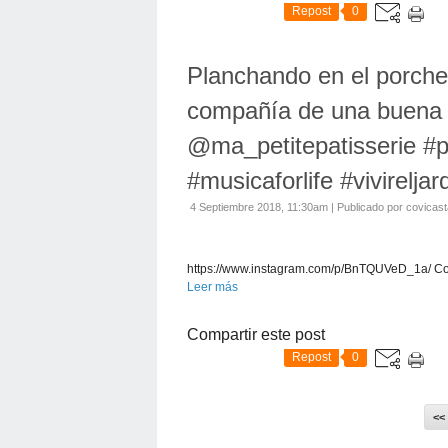
Repost
0
Planchando en el porche 
compañía de una buena pl
@ma_petitepatisserie #p
#musicaforlife #vivirelja
4 Septiembre 2018, 11:30am
|
Publicado por covicas
https://www.instagram.com/p/BnTQUVeD_1a/ Cov
Leer más
Compartir este post
Repost
0
<<