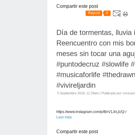
Compartir este post
Repost
0
Día de tormentas, lluvia i
Reencuentro con mis bo
meses sin tocar una agu
#puntodecruz #slowlife #
#musicaforlife #thedraw
#vivireljardin
5 Septiembre 2018, 11:29am
|
Publicado por covicas
https://www.instagram.com/p/BnV1JrLjUQ-/
Leer más
Compartir este post