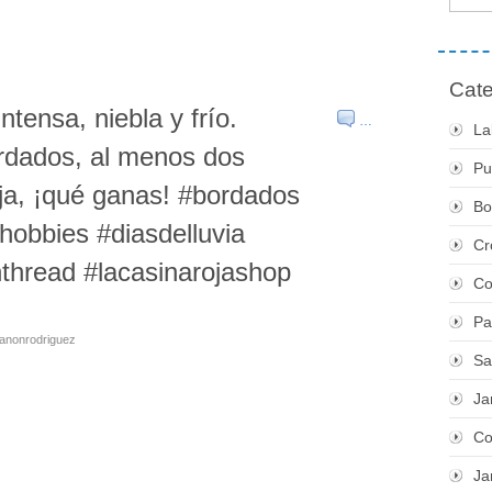
Cate
ntensa, niebla y frío.
…
La
rdados, al menos dos
Pu
ja, ¡qué ganas! #bordados
Bo
hobbies #diasdelluvia
Cr
nthread #lacasinarojashop
Co
Pa
tanonrodriguez
Sa
Ja
Co
Ja