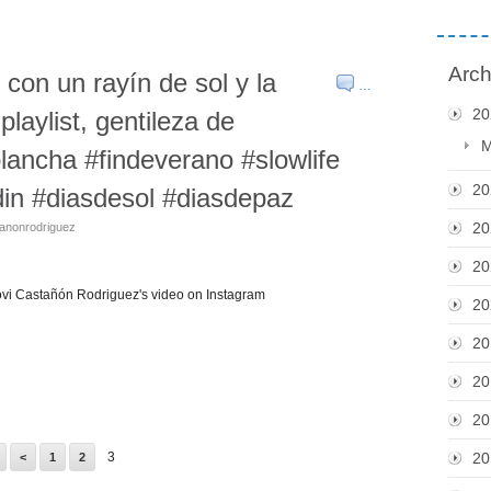
Arch
con un rayín de sol y la
…
20
aylist, gentileza de
M
lancha #findeverano #slowlife
20
rdin #diasdesol #diasdepaz
20
tanonrodriguez
20
i Castañón Rodriguez's video on Instagram
20
20
20
20
3
20
<
1
2