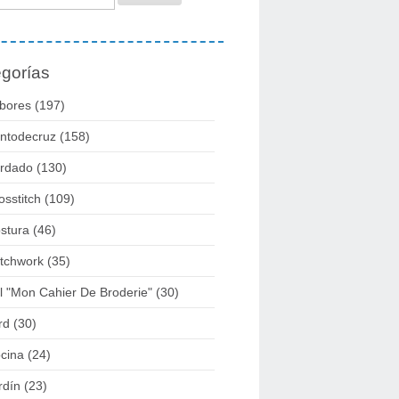
gorías
bores
(197)
ntodecruz
(158)
rdado
(130)
osstitch
(109)
stura
(46)
tchwork
(35)
l "mon Cahier De Broderie"
(30)
rd
(30)
cina
(24)
rdín
(23)