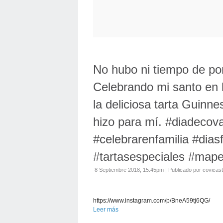
No hubo ni tiempo de pon
Celebrando mi santo en 
la deliciosa tarta Guinn
hizo para mí. #diadecov
#celebrarenfamilia #dias
#tartasespeciales #mapet
8 Septiembre 2018, 15:45pm
|
Publicado por covicas
https://www.instagram.com/p/BneA59tj6QG/
Leer más