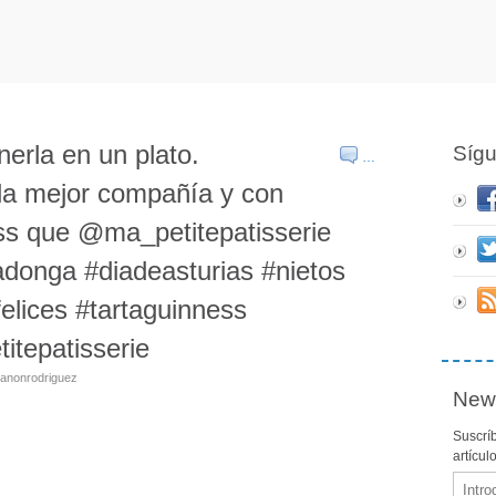
erla en un plato.
Síg
…
la mejor compañía y con
ess que @ma_petitepatisserie
adonga #diadeasturias #nietos
felices #tartaguinness
itepatisserie
tanonrodriguez
News
Suscríb
artícul
Email