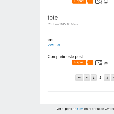
Repost
0
tote
20 Junio 2015, 00:06am
tote
Leer más
Compartir este post
Repost
0
2
<<
<
1
3
Ver el perfil de
Covi
en el portal de Overb