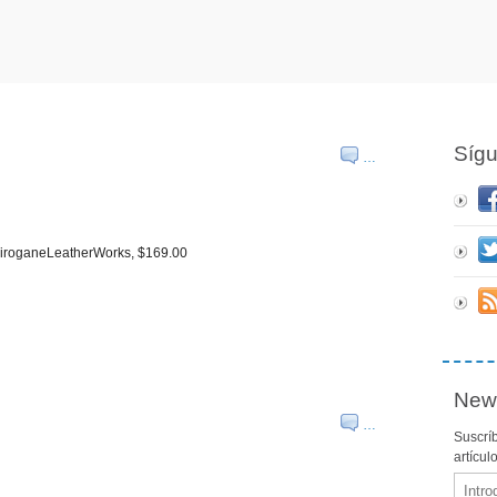
Síg
…
 SiroganeLeatherWorks, $169.00
News
…
Suscríb
artícul
Email