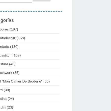
gorías
bores
(197)
ntodecruz
(158)
rdado
(130)
osstitch
(109)
stura
(46)
tchwork
(35)
l "mon Cahier De Broderie"
(30)
rd
(30)
cina
(24)
rdín
(23)