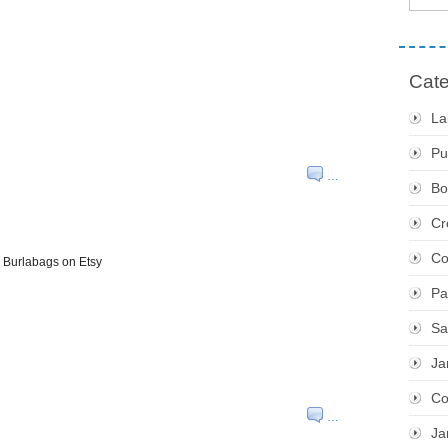
Cate
La
Pu
…
Bo
Cr
Co
y Burlabags on Etsy
Pa
Sa
Ja
Co
…
Ja