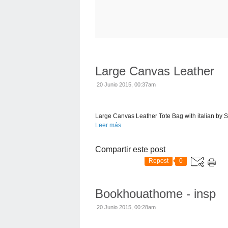
Large Canvas Leather
20 Junio 2015, 00:37am
Large Canvas Leather Tote Bag with italian by
Leer más
Compartir este post
Repost
0
Bookhouathome - insp
20 Junio 2015, 00:28am