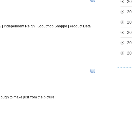
…
20
20
20
 Independent Reign | Scoutmob Shoppe | Product Detail
20
20
20
…
ough to make just from the picture!