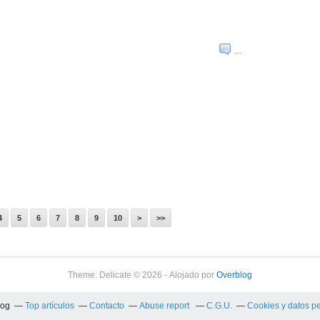
…
4
5
6
7
8
9
10
>
>>
Theme: Delicate © 2026 - Alojado por
Overblog
log
Top artículos
Contacto
Abuse report
C.G.U.
Cookies y datos p