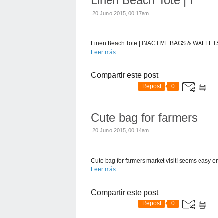
Linen Beach Tote | I
20 Junio 2015, 00:17am
Linen Beach Tote | INACTIVE BAGS & WALLETS |
Leer más
Compartir este post
Repost
0
Cute bag for farmers
20 Junio 2015, 00:14am
Cute bag for farmers market visit! seems easy en
Leer más
Compartir este post
Repost
0