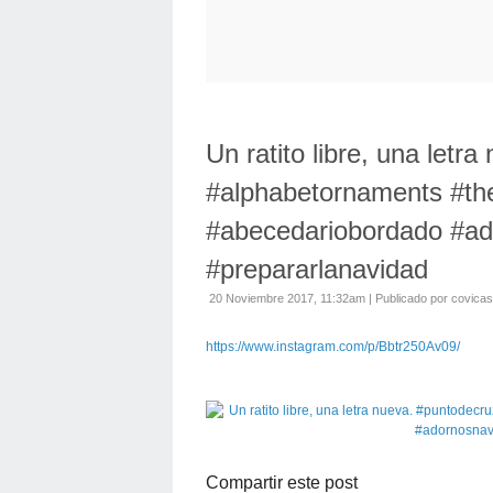
Un ratito libre, una letr
#alphabetornaments #th
#abecedariobordado #ad
#prepararlanavidad
20 Noviembre 2017, 11:32am
|
Publicado por covica
https://www.instagram.com/p/Bbtr250Av09/
Compartir este post