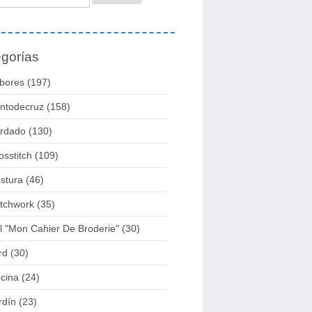
gorías
bores
(197)
ntodecruz
(158)
rdado
(130)
osstitch
(109)
stura
(46)
tchwork
(35)
l "mon Cahier De Broderie"
(30)
rd
(30)
cina
(24)
rdín
(23)