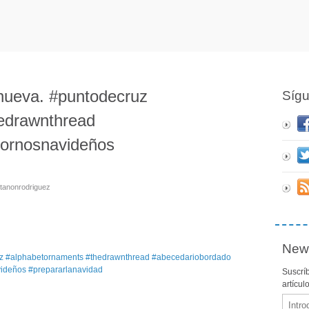
a nueva. #puntodecruz
Síg
edrawnthread
ornosnavideños
stanonrodriguez
News
Suscríb
artícul
Email